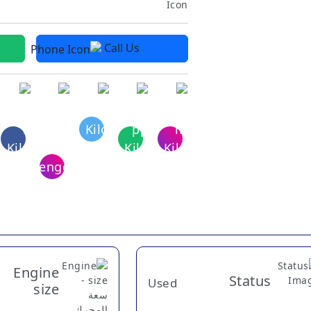
Call Us
Engine
Status
Used
size