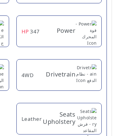
Power
HP
347
Drivetrain
4WD
Seats
Leather
Upholstery