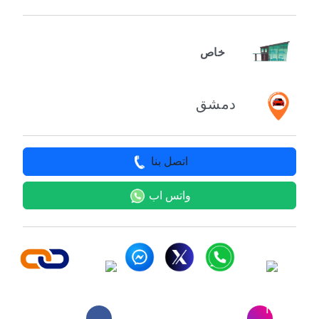
خاص
دمشق
اتصل بنا
واتس اب