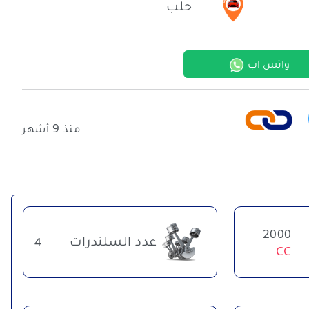
حلب
واتس اب
منذ 9 أشهر
2000
عدد السلندرات
4
CC