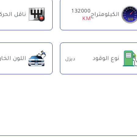
132000
الكيلومتراج
ناقل الحرك
KM
نوع الوقود
اللون الخا
ديزل