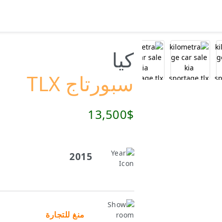
كيا
سبورتاج TLX
13,500$
2015
منغ للتجارة