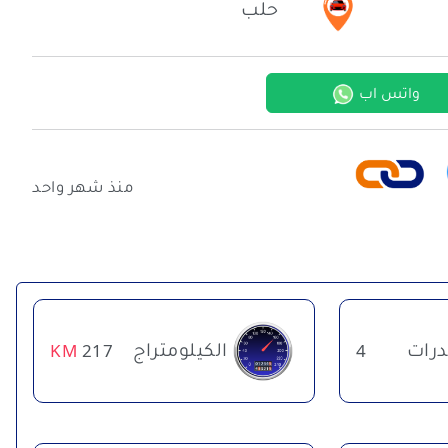
حلب
واتس اب
منذ شهر واحد
درات
الكيلومتراج
KM
217
4