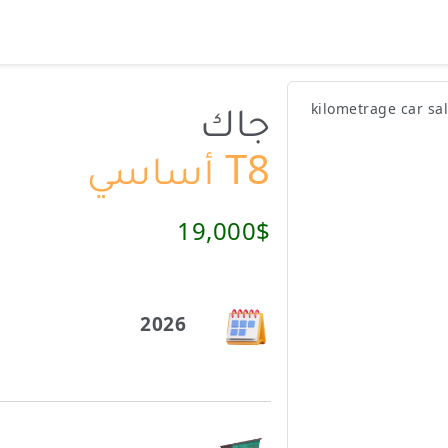
جاك
T8 أساسي
19,000$
2026