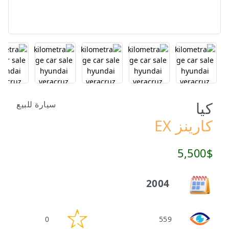
كيا
سيارة للبيع
كارينز EX
5,500$
2004
0
559