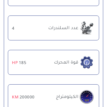
عدد السلندرات
4
قوة المحرك
HP
185
الكيلومتراج
KM
200000