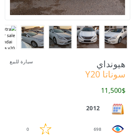
هيونداي
سيارة للبيع
سوناتا Y20
11,500$
2012
0
698