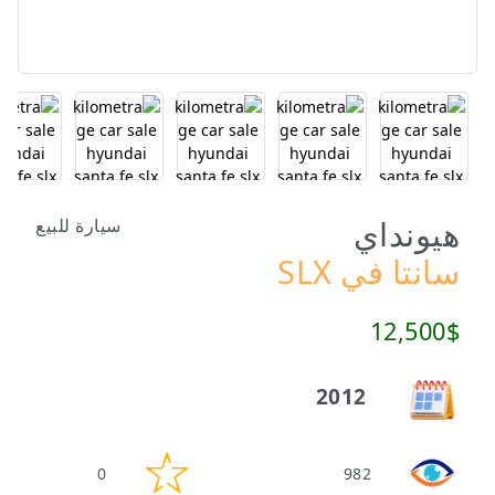
هيونداي
سيارة للبيع
سانتا في SLX
12,500$
2012
0
982