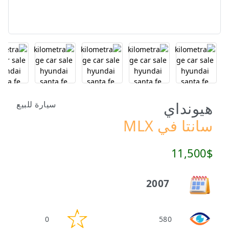
هيونداي
سيارة للبيع
سانتا في MLX
11,500$
2007
0
580