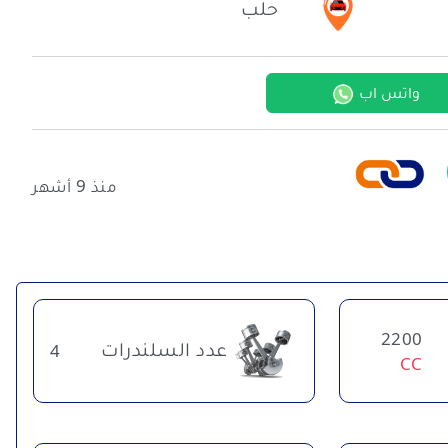
حلب
واتس اب
منذ 9 أشهر
2200
عدد السلندرات
4
CC