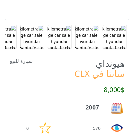
هيونداي
سيارة للبيع
سانتا في CLX
8,000$
2007
0
570