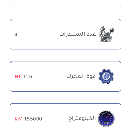
عدد السلندرات
4
قوة المحرك
HP
126
الكيلومتراج
KM
155000