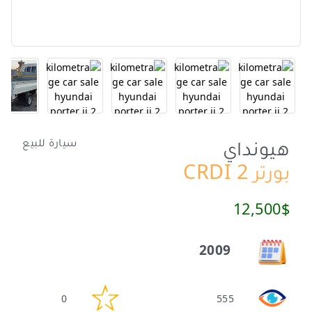
هيونداي
سيارة للبيع
بورتر 2 CRDI
12,500$
2009
0
555