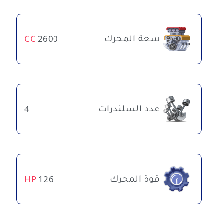
سعة المحرك
CC
2600
عدد السلندرات
4
قوة المحرك
HP
126