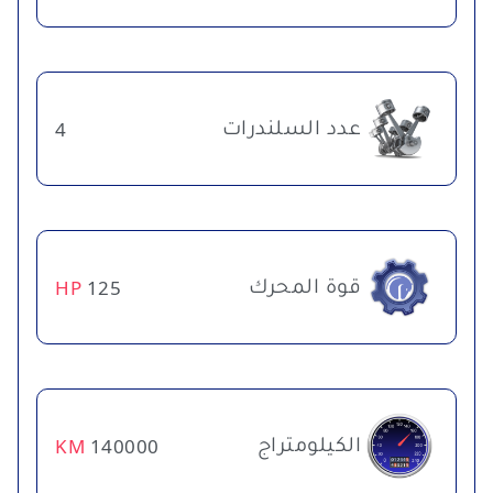
عدد السلندرات
4
قوة المحرك
HP
125
الكيلومتراج
KM
140000