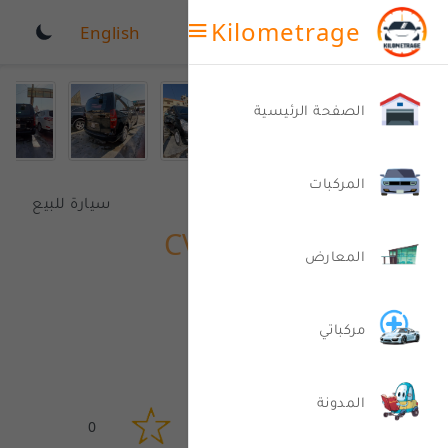
Kilometrage
English
الصفحة الرئيسية
المركبات
هيونداي
سيارة للبيع
غراند ستاريكس CVX
المعارض
10,500$
مركباتي
2012
المدونة
0
798