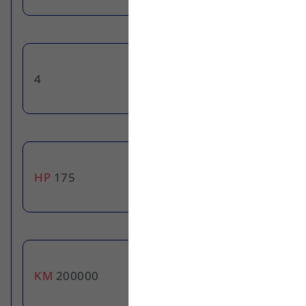
عدد السلندرات
4
قوة المحرك
HP
175
الكيلومتراج
KM
200000