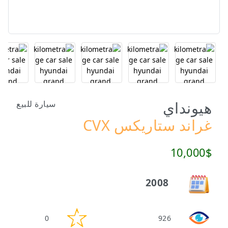
هيونداي
سيارة للبيع
غراند ستاريكس CVX
10,000$
2008
0
926