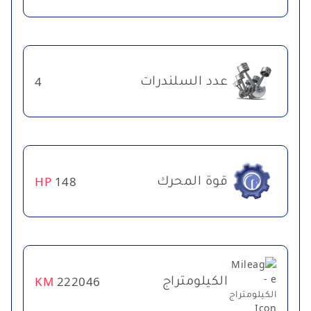
عدد السلندرات
4
قوة المحرك
HP
148
الكيلومتراج
KM
222046