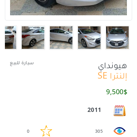
هيونداي
سيارة للبيع
إلنترا SE
9,500$
2011
0
305