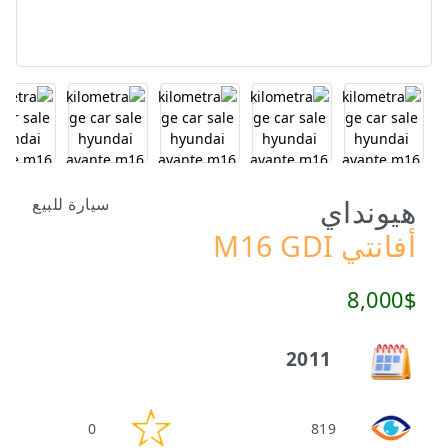
هيونداي
سيارة للبيع
أفانتي M16 GDI
8,000$
2011
0
819