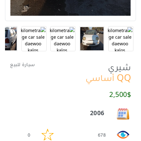
شيري
سيارة للبيع
QQ أساسي
2,500$
2006
0
678