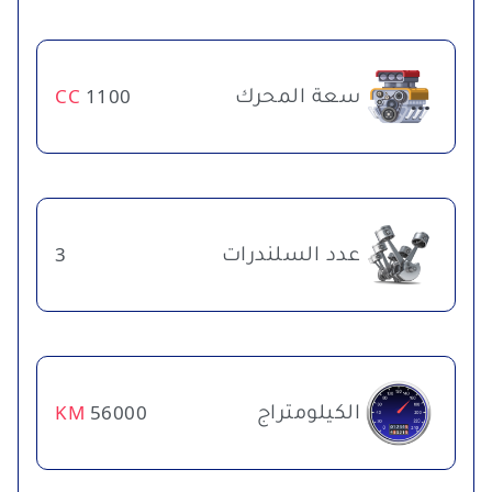
سعة المحرك
CC
1100
عدد السلندرات
3
الكيلومتراج
KM
56000