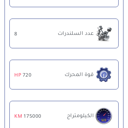
عدد السلندرات
8
قوة المحرك
HP
720
الكيلومتراج
KM
175000